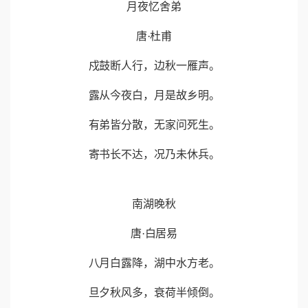
月夜忆舍弟
唐·杜甫
戍鼓断人行，边秋一雁声。
露从今夜白，月是故乡明。
有弟皆分散，无家问死生。
寄书长不达，况乃未休兵。
南湖晚秋
唐·白居易
八月白露降，湖中水方老。
旦夕秋风多，衰荷半倾倒。