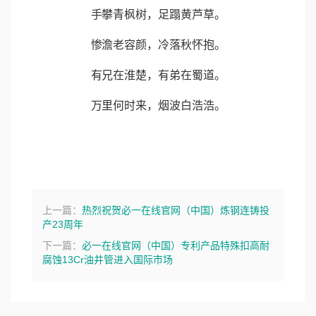
手攀青枫树，足蹋黄芦草。
惨澹老容颜，冷落秋怀抱。
有兄在淮楚，有弟在蜀道。
万里何时来，烟波白浩浩。
上一篇：
热烈祝贺必一在线官网（中国）炼钢连铸投
产23周年
下一篇：
必一在线官网（中国）专利产品特殊扣高耐
腐蚀13Cr油井管进入国际市场