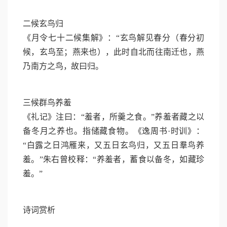
二候玄鸟归
《月令七十二候集解》：“玄鸟解见春分（春分初
候，玄鸟至；燕来也），此时自北而往南迁也，燕
乃南方之鸟，故曰归。
三候群鸟养羞
《礼记》注曰：“羞者，所羹之食。”养羞者藏之以
备冬月之养也。指储藏食物。《逸周书·时训》：
“白露之日鸿雁来，又五日玄鸟归，又五日羣鸟养
羞。”朱右曾校释：“养羞者，蓄食以备冬，如藏珍
羞。”
诗词赏析