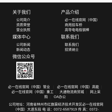
关于我们
产品介绍
公司简介
必一在线官网（中国）
资质荣誉
商用挂车桥
营业执照
高导电电极钢棒
媒体中心
联系我们
公司新闻
联系我们
新闻动态
招贤纳士
微信公众号
必一在线官网（中国）管业
|
必一在线官网（中国）高能
|
必一在线官网（中国）重工
|
大通物流商贸城
|
网上采
购
|
OA办公
公司地址：河南省林州市红旗渠经济技术开发区必一在线官网
（中国）大道东段 电 话：0372-6587919 传 真：0372-