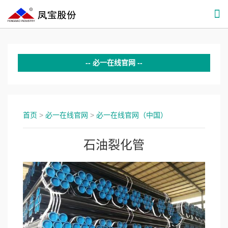
必一在线官网
必一在线官网（中国）
商用挂车轴
首页
>
必一在线官网
>
必一在线官网（中国）
高导电电极钢棒
石油裂化管
副产品