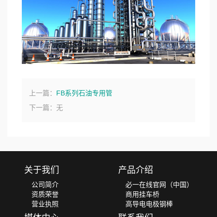
上一篇：
FB系列石油专用管
下一篇：无
关于我们
产品介绍
公司简介
必一在线官网（中国）
资质荣誉
商用挂车桥
营业执照
高导电电极钢棒