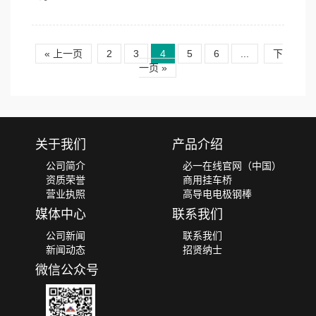
« 上一页
2
3
4
5
6
...
下
一页 »
关于我们
产品介绍
公司简介
必一在线官网（中国）
资质荣誉
商用挂车桥
营业执照
高导电电极钢棒
媒体中心
联系我们
公司新闻
联系我们
新闻动态
招贤纳士
微信公众号