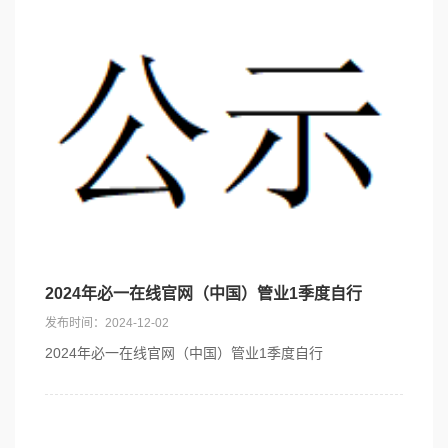
2024年必一在线官网（中国）管业1季度自行
发布时间：2024-12-02
2024年必一在线官网（中国）管业1季度自行