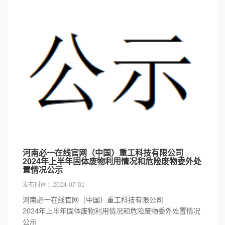
河南必一在线官网（中国）重工科技有限公司
2024年上半年固体废物利用情况和危险废物委外处
置情况公示
发布时间：2024-07-01
河南必一在线官网（中国）重工科技有限公司
2024年上半年固体废物利用情况和危险废物委外处置情况
公示