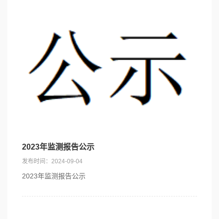
2023年监测报告公示
发布时间：2024-09-04
2023年监测报告公示