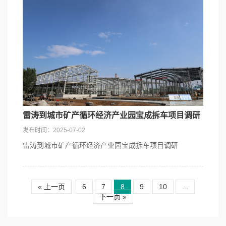
雷涛到城市矿产循环经济产业园宝成拆车项目调研
发布时间：2025-07-02
雷涛到城市矿产循环经济产业园宝成拆车项目调研
« 上一页
6
7
8
9
10
...
下一页 »