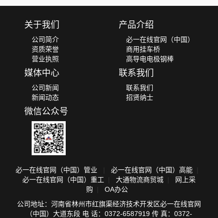
关于我们
产品介绍
公司简介
必一在线官网（中国）
资质荣誉
商用挂车桥
营业执照
高导电电极钢棒
媒体中心
联系我们
公司新闻
联系我们
新闻动态
招贤纳士
微信公众号
必一在线官网（中国）管业
|
必一在线官网（中国）高能
|
必一在线官网（中国）重工
|
大通物流商贸城
|
网上采
购
|
OA办公
公司地址：河南省林州市红旗渠经济技术开发区必一在线官网
（中国）大道东段 电 话：0372-6587919 传 真：0372-