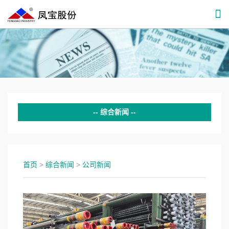
综合新闻
公司新闻
公示
首页
>
综合新闻
>
公司新闻